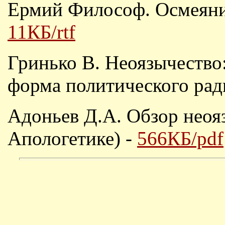
Ермий Философ. Осмеяни
11КБ/rtf
Гринько В. Неоязычество:
форма политического рад
Адоньев Д.А. Обзор неоя
Апологетике) -
566КБ/pdf