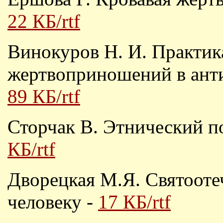
22 КБ/rtf
Винокуров Н. И. Практик
жертвоприношений в анти
89 КБ/rtf
Сторчак В. Этнический п
КБ/rtf
Дворецкая М.Я. Святооте
человеку -
17 КБ/rtf