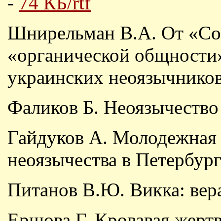
-
74 КБ/rtf
Шнирельман В.А. От «Сов
«органической общности»
украинских неоязычнико
Фаликов Б. Неоязычество
Гайдуков А. Молодежная 
неоязычества в Петербург
Питанов В.Ю. Викка: вера
Ершова Г. Кровавая жертв